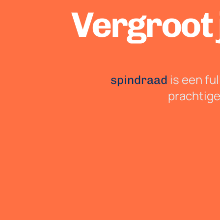
Vergroot 
is een fu
spindraad
prachtige