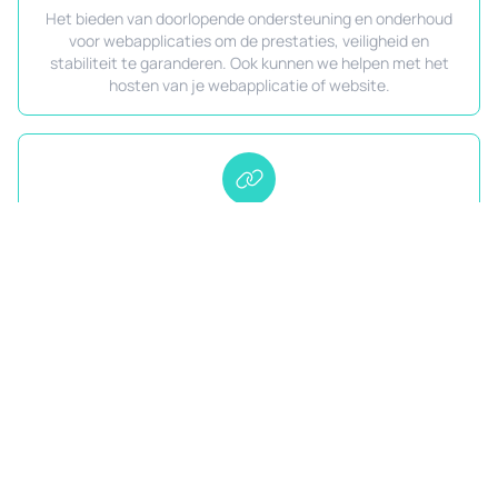
Het bieden van doorlopende ondersteuning en onderhoud
voor webapplicaties om de prestaties, veiligheid en
stabiliteit te garanderen. Ook kunnen we helpen met het
hosten van je webapplicatie of website.
API-integraties en koppelingen
Ontwikkelen en integreren van API’s om verschillende
softwaretoepassingen en databronnen te koppelen,
waardoor functionaliteiten binnen webapplicaties worden
verbeterd.